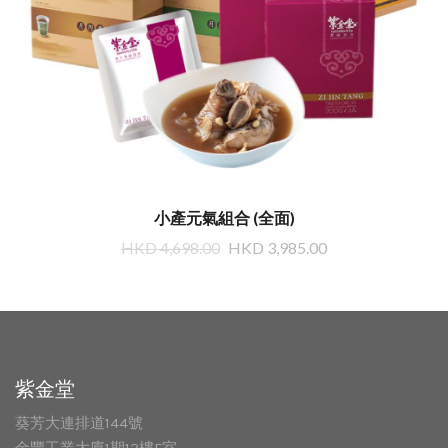
小產元氣組合 (全面)
HKD 4,698.00
HKD 3,985.00
紫金堂
葵芳大連排道144號
金豐工業大廈1期13樓F室