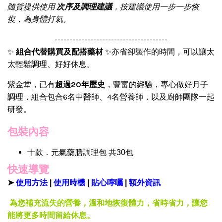
隨貨提供使用
次序及調理建議
，按建議使用一步一步恢
復，為身體打氣。
--------------------------------------
✨
組合代替購買及配搭藥材
✨亦省卻製作的時間，可以讓太
太輕鬆調理、好好休息。
紫金堂，已有
超過20年歷史
，豐富的經驗，專心做好月子
調理，組合包合6名中醫師、4名營養師，以及廚師團隊一起
研發。
包裝內容
十款．元氣藥膳調理包 共30包
快速導覽
➤
使用方法
|
使用時機
|
貼心嚀囑
|
額外資訊
為您補充流失的營養，溫和地恢復體力，省時省力，讓您
能將更多時間留給休息。