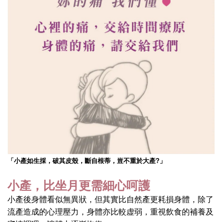
「小產如生採，破其皮殼，斷自根蒂，豈不重於大產?」
小產，比坐月更需細心呵護
小產後身體看似無異狀，但其實比自然產更耗損身體，除了
流產造成的心理壓力，身體亦比較虚弱，重視飲食的補養及