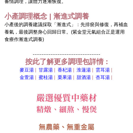
審情調理，讓體力逐漸恢復。
小產調理概念 | 漸進式調養
小產後的調養建議採取「漸進式」：先排瘀與修復，再補血
養氣，最後調整身心回歸日常。(紫金堂元氣組合正是運用
食療作漸進式調養)
--------------------------------------
按此了解更多調理包詳情 :
麥豆湯
|
甘露湯
|
香杞湯
|
淮蓮湯
|
雲耳湯
|
金萱湯
|
蜜桂湯
|
栗果湯
|
甜酒湯
|
杏耳湯
|