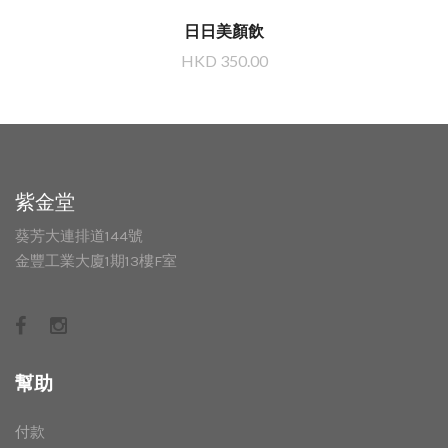
日日美顏飲
HKD 350.00
紫金堂
葵芳大連排道144號
金豐工業大廈1期13樓F室
幫助
付款