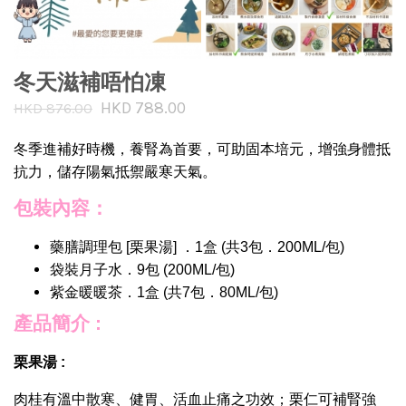
冬天滋補唔怕凍
HKD 788.00
HKD 876.00
冬季進補好時機，養腎為首要，可助固本培元，增強身體抵
抗力，儲存陽氣抵禦嚴寒天氣。
包裝內容：
藥膳調理包 [栗果湯] ．1盒 (共3包．200ML/包)
袋裝月子水．9包 (200ML/包)
紫金暖暖茶．1盒 (共7包．80ML/包)
產品簡介 :
栗果湯 :
肉桂有溫中散寒、健胃、活血止痛之功效；栗仁可補腎強