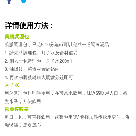
詳情使用方法 :
藥膳調理包
藥膳調理包，只花5-10分鐘就可以完成一道調養湯品
1. 請先將調理包、月子水及食材備妥
2. 倒入一包調理包、月子水200ml
3. 沸騰後、將食材置於鍋內
4. 再次沸騰後轉細火燜數分鐘即可
月子水
用於調理包料理時使用，亦可當水飲用，味道清啖易入口，微
微米香，方便飲用。
紫金暖暖茶
每日一包，可直接飲用、或整包坐暖/ 間接加熱後飲用更佳，溫
和滋補，暖身暖心。