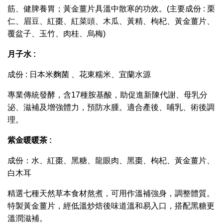
筋、健脾養胃；黃金薑片具溫中散寒的功效。(主要成份 : 栗
仁、眉豆、紅棗、紅菜頭、木瓜、黃精、枸杞、黃金薑片、
覆盆子、玉竹、肉桂、烏梅)
月子水 :
成份 : 日本米麴菌 、花東糯米、宜蘭水源
專業傳統發酵，含17種胺基酸，助促進新陳代謝、母乳分
泌、滋補及增強體力，預防水腫。適合產後、哺乳、術後調
理。
紫金暖暖茶 :
成份：水、紅棗、黑糖、龍眼肉、黑棗、枸杞、黃金薑片、
白木耳
精選七種天然草本食材熬煮，可用作溫補強身，調整體質。
特製黃金薑片，經低溫炒焙後味道溫和易入口，搭配黑糖更
溫潤滋補。