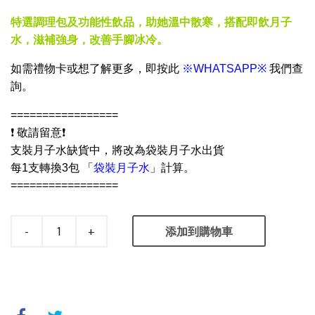
特選調理包及功能性飲品，助她溫中散寒，搭配即飲月子
水，滋補強身，改善手腳冰冷。
如需禮物卡或想了解更多，
即按此
※WHATSAPP※
我們查
詢
。
=================
❗ 敬請留意❗
支裝月子水缺貨中，將改為袋裝月子水出貨
每1支轉換3包 「
袋裝月子水
」計算。
=================
-
+
添加到購物車