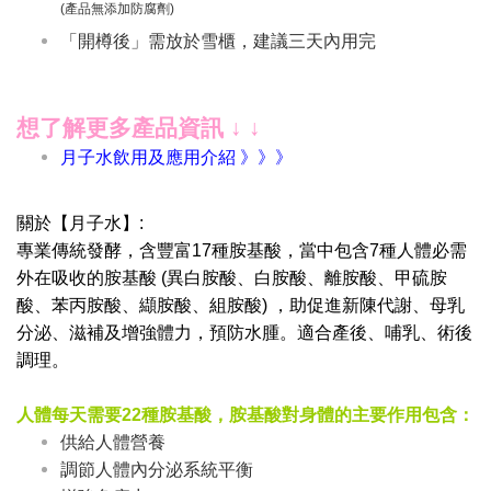
(產品無添加防腐劑)
「開樽後」需放於雪櫃，建議三天內用完
想了解更多產品資訊 ↓ ↓
月子水飲用及應用介紹 》》》
關於【月子水】:
專業傳統發酵，含豐富17種胺基酸，當中包含7種人體必需
外在吸收的胺基酸 (異白胺酸、白胺酸、離胺酸、甲硫胺
酸、苯丙胺酸、纈胺酸、組胺酸) ，助促進新陳代謝、母乳
分泌、滋補及增強體力，預防水腫。適合產後、哺乳、術後
調理。
人體每天需要22種胺基酸，胺基酸對身體的主要作用包含：
供給人體營養
調節人體內分泌系統平衡