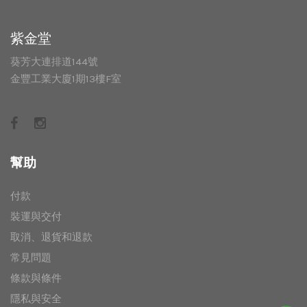
紫金堂
葵芳大連排道144號
金豐工業大廈1期13樓F室
幫助
付款
裝運與交付
取消、退貨和退款
常見問題
條款與條件
隱私與安全