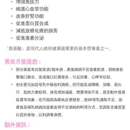
增強免疫力
維護心血管功能
改善肝腎功能
促進蛋白質合成
減低放療化療的損害
促進激素分泌
「胺基酸」是現代人維持健康最重要的基本營養素之一。
黃坐月提提您 :
部分家庭有自製黃酒/糯米酒，產後媽媽不宜過量飲酒，酒精會影
響傷口癒合、造成傷口紅腫發炎，引起頭暈、心悸等症狀。
初生嬰兒如從母乳中吸收到酒精，則可能造成嗜睡、深睡、易出
汗、肌肉力量較弱、身高增加減緩、體重增加不良，甚至動作發展
延遲等現象，也可能因為吸吮反應變差，使BB母乳攝取不足。故
產後及哺乳媽媽請盡量改用不含酒精的料理方式，烹調富含優質蛋
白質的食物，以利調養身體。
額外資訊 :