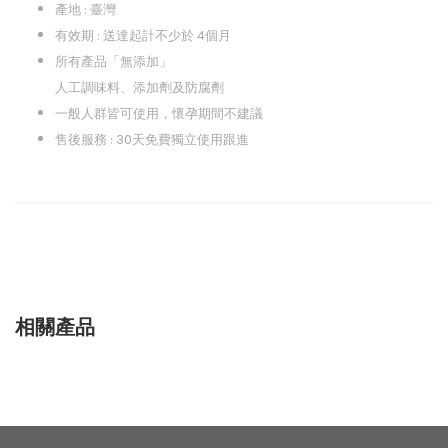
產地 : 臺灣
有效期 : 送達起計不少於 4個月
所有產品「無添加」
人工調味料、添加劑及防腐劑
一般人群皆可使用，懷孕期間不建議
售後服務 : 30天免費獨立使用跟進
相關產品