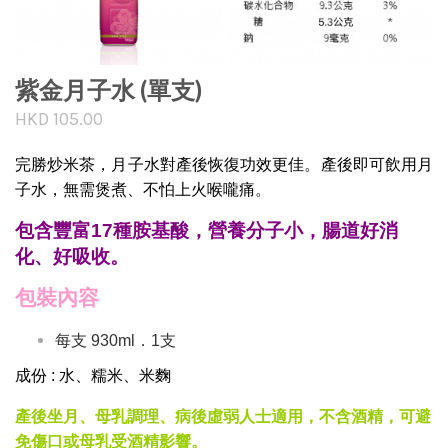
紫金月子水 (單支)
HKD 105.00
完勝炒米茶，月子水對產後恢復功效更佳。產後即可飲用月
子水，無需煲煮、不怕上火喉嚨痛。
包含豐富17種胺基酸，營養分子小，腸道好消
化、好吸收。
包裝內容
每支 930ml．1支
成份 : 水、糯米、米麴
產後坐月、母乳調理、病後虛弱人士適用，不含酒精，可避
免傷口或母乳受酒精影響。