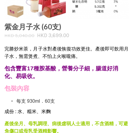
紫金月子水 (60支)
HKD 3,699.00
HKD 5,040.00
完勝炒米茶，月子水對產後恢復功效更佳。產後即可飲用月
子水，無需煲煮、不怕上火喉嚨痛。
包含豐富17種胺基酸，營養分子細，腸道好消
化、易吸收。
包裝內容
每支 930ml．60支
成份 : 水、糯米、米麴
產後坐月、母乳調理、病後虛弱人士適用，不含酒精，可避
免傷口或母乳受酒精影響。