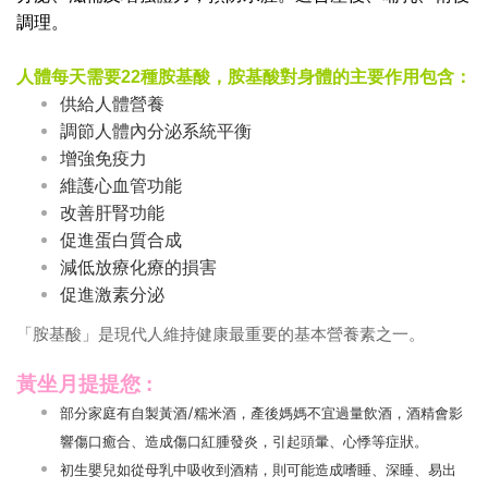
調理。
人體每天需要22種胺基酸，胺基酸對身體的主要作用包含：
供給人體營養
調節人體內分泌系統平衡
增強免疫力
維護心血管功能
改善肝腎功能
促進蛋白質合成
減低放療化療的損害
促進激素分泌
「胺基酸」是現代人維持健康最重要的基本營養素之一。
黃坐月提提您 :
部分家庭有自製黃酒/糯米酒，產後媽媽不宜過量飲酒，酒精會影
響傷口癒合、造成傷口紅腫發炎，引起頭暈、心悸等症狀。
初生嬰兒如從母乳中吸收到酒精，則可能造成嗜睡、深睡、易出