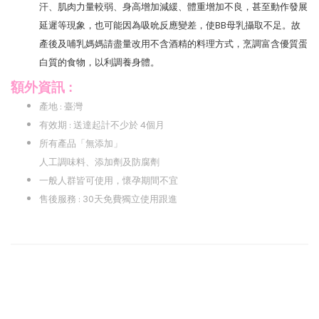
汗、肌肉力量較弱、身高增加減緩、體重增加不良，甚至動作發展
延遲等現象，也可能因為吸吮反應變差，使BB母乳攝取不足。故
產後及哺乳媽媽請盡量改用不含酒精的料理方式，烹調富含優質蛋
白質的食物，以利調養身體。
額外資訊 :
產地 : 臺灣
有效期 : 送達起計不少於 4個月
所有產品「無添加」
人工調味料、添加劑及防腐劑
一般人群皆可使用，懷孕期間不宜
售後服務 : 30天免費獨立使用跟進