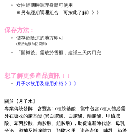
女性經期時調理身體可使用
※另有經期調理組合，可按此了解》》》
保存方法 :
儲存於陰涼的地方即可
(產品無添加防腐劑)
「開樽後」需放於雪櫃，建議三天內用完
想了解更多產品資訊 ↓ ↓
月子水飲用及應用介紹 》》》
關於【月子水】:
專業傳統發酵，含豐富17種胺基酸，當中包含7種人體必需
外在吸收的胺基酸 (異白胺酸、白胺酸、離胺酸、甲硫胺
酸、苯丙胺酸、纈胺酸、組胺酸) ，助促進新陳代謝、母乳
分泌、滋補及增強體力，預防水腫。適合產後、哺乳、術後