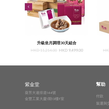
組合
升級坐月調理30天組合
499.00
HKD 11,214.00
HKD 9,499.00
HKD
紫金堂
幫助
葵芳大連排道144號
付款
金豐工業大廈1期13樓F室
裝運與