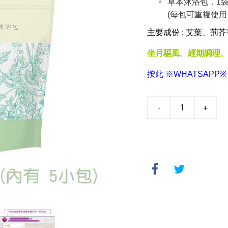
草本沐浴包．1袋 
(每包可重複使用 
主要成份 : 艾葉、荊
坐月驅風、經期調理
按此 ※WHATSAPP
-
+