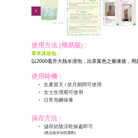
使用方法 (簡易版) :
草本沐浴包 :
以2000毫升大熱水浸泡，出茶葉色之藥液後，
使用時機 :
生產當天 / 坐月期間可使用
女士生理期可使用
日常泡腳保養
保存方法 :
儲存於陰涼乾燥處即可
(產品無添加防腐劑)