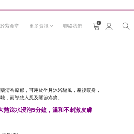
0
於紫金堂
更多資訊
聯絡我們
中藥清香療郁，可用於坐月沐浴驅風，產後暖身，
鬆馳，而導致入風及關節疼痛。
大熱滾水浸泡5分鐘，溫和不刺激皮膚