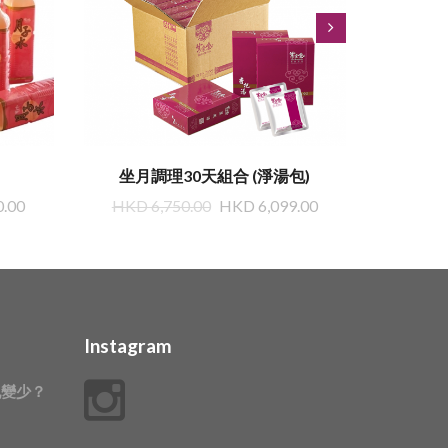
坐月調理30天組合 (淨湯包)
0.00
HKD 6,750.00
HKD 6,099.00
HKD
Instagram
乳變少？