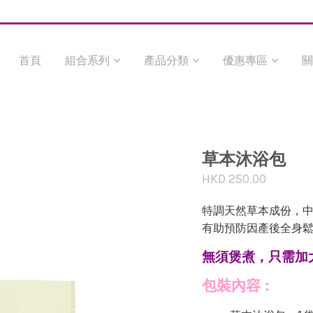
首頁
組合系列
產品分類
優惠專區
關
草本沐浴包
HKD 250.00
特調天然草本成份，
有助預防因產後全身
無須煲煮，只需加
包裝內容 :