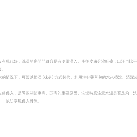
沒有現代好，洗澡的房間門縫容易有冷風灌入。產後皮膚分泌旺盛，出汗也比平
復。
的情況下，可暫以擦澡 (抺身) 方式替代。利用泡好藥草包的水來擦澡、清
皮膚侵入，是導致關節疼痛、頭痛的重要原因。洗澡時應注意水溫是否足夠，洗
），以防寒風侵入骨隙。