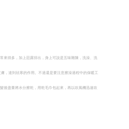
常來得多，加上惡露排出，身上可說是五味雜陳，洗澡、洗
潔皮膚，達到祛寒的作用。不過還是要注意擦澡過程中的保暖工
髮後盡量將水分擦乾，用乾毛巾包起來，再以吹風機迅速吹