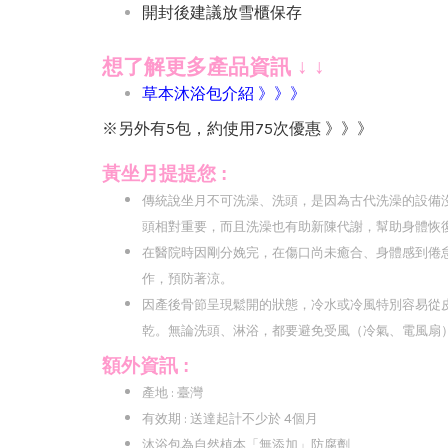
開封後建議放雪櫃保存
想了解更多產品資訊 ↓ ↓
草本沐浴包介紹 》》》
※另外有5包，約使用75次優惠 》》》
黃坐月提提您 :
傳統說坐月不可洗澡、洗頭，是因為古代洗澡的設備
頭相對重要，而且洗澡也有助新陳代謝，幫助身體恢
在醫院時因剛分娩完，在傷口尚未癒合、身體感到倦怠
作，預防著涼。
因產後骨節呈現鬆開的狀態，冷水或冷風特別容易從
乾。無論洗頭、淋浴，都要避免受風（冷氣、電風扇
額外資訊 :
產地 : 臺灣
有效期 : 送達起計不少於 4個月
沐浴包為自然植本「無添加」防腐劑