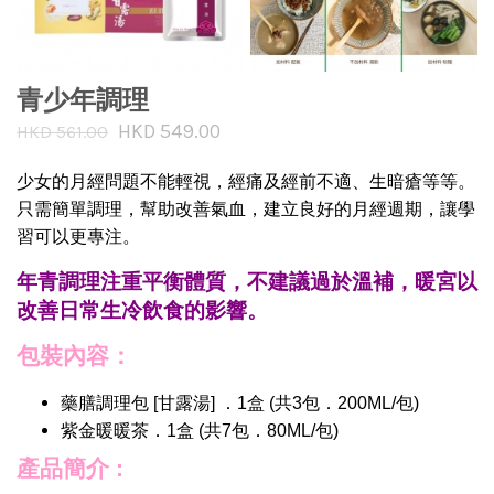
青少年調理
HKD 549.00
HKD 561.00
少女的月經問題不能輕視，經痛及經前不適、生暗瘡等等。
只需簡單調理，幫助改善氣血，建立良好的月經週期，讓學
習可以更專注。
年青調理注重平衡體質，不建議過於溫補，暖宮以
改善日常生冷飲食的影響。
包裝內容：
藥膳調理包 [甘露湯] ．1盒 (共3包．200ML/包)
紫金暖暖茶．1盒 (共7包．80ML/包)
產品簡介 :