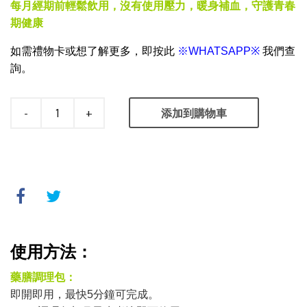
每月經期前輕鬆飲用，沒有使用壓力，暖身補血，守護青春
期健康
如需禮物卡或想了解更多，
即按此
※WHATSAPP※
我們查
詢
。
-
+
添加到購物車
使用方法：
藥膳調理包：
即開即用，最快5分鐘可完成。