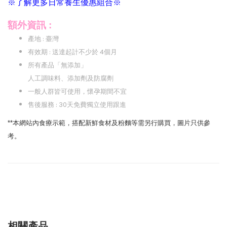
※了解更多日常養生優惠組合※
額外資訊 :
產地 : 臺灣
有效期 : 送達起計不少於 4個月
所有產品「無添加」
人工調味料、添加劑及防腐劑
一般人群皆可使用，懷孕期間不宜
售後服務 : 30天免費獨立使用跟進
**本網站內食療示範，搭配新鮮食材及粉麵等需另行購買，圖片只供參
考。
相關產品