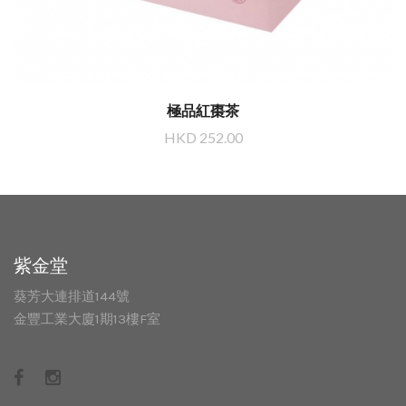
極品紅棗茶
HKD 252.00
紫金堂
葵芳大連排道144號
金豐工業大廈1期13樓F室