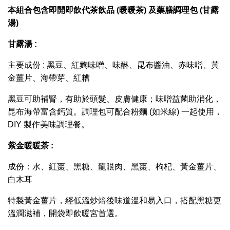
本組合包含即開即飲代茶飲品 (暖暖茶) 及藥膳調理包 (甘露
湯)
甘露湯 :
主要成份 : 黑豆、紅麴味噌、味醂、昆布醬油、赤味噌、黃
金薑片、海帶芽、紅糟
黑豆可助補腎，有助於頭髮、皮膚健康；味噌益菌助消化，
昆布海帶富含鈣質。調理包可配合粉麵 (如米線) 一起使用，
DIY 製作美味調理餐。
紫金暖暖茶 :
成份：水、紅棗、黑糖、龍眼肉、黑棗、枸杞、黃金薑片、
白木耳
特製黃金薑片，經低溫炒焙後味道溫和易入口，搭配黑糖更
溫潤滋補，開袋即飲暖宮首選。