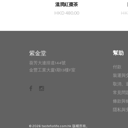
)
溫潤紅棗茶
399.00
HKD 480.00
HKD
紫金堂
幫助
葵芳大連排道144號
付款
金豐工業大廈1期13樓F室
裝運與
取消、
常見問
條款與
隱私與
© 2026
tasteforlife.com.hk
版權所有。