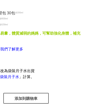
包 30包
@200ml
@930ml
@150ml
、易暈，體質減弱的媽媽，可幫助強化身體，補充
※ 我們了解更多
將改為袋裝月子水出貨
袋裝月子水
」計算。
添加到購物車