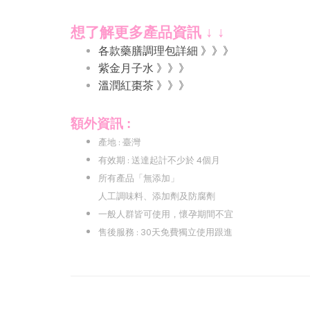
想了解更多產品資訊 ↓ ↓
各款藥膳調理包詳細 》》》
紫金月子水 》》》
溫潤紅棗茶 》》》
額外資訊 :
產地 : 臺灣
有效期 : 送達起計不少於 4個月
所有產品「無添加」
人工調味料、添加劑及防腐劑
一般人群皆可使用，懷孕期間不宜
售後服務 : 30天免費獨立使用跟進