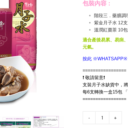
包裝內容 :
階段三．藥膳調理
紫金月子水 12支
溫潤紅棗茶 10包
適合產後易累、易病
元氣。
按此 ※WHATSAPP
=================
❗ 敬請留意❗
支裝月子水缺貨中，
每6支轉換一盒15包 「
=================
-
+