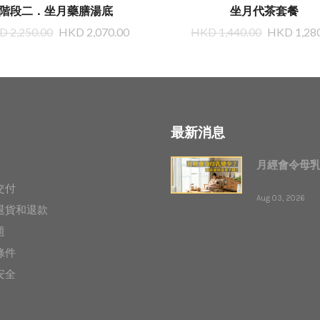
階段二．坐月藥膳湯底
坐月代茶套餐
 2,250.00
HKD 2,070.00
HKD 1,440.00
HKD 1,28
最新消息
月經會令母
交付
Aug 03, 2026
退貨和退款
題
條件
安全