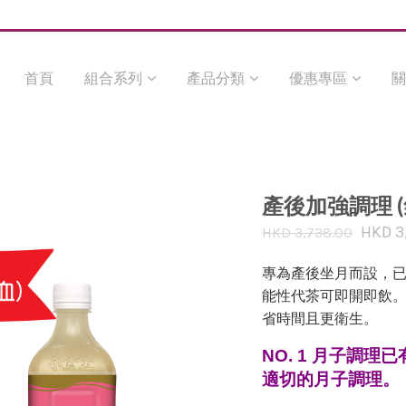
首頁
組合系列
產品分類
優惠專區
關
產後加強調理 (
HKD 3
HKD 3,738.00
專為產後坐月而設，
能性代茶可即開即飲
省時間且更衛生。
NO. 1 月子調
適切的月子調理。