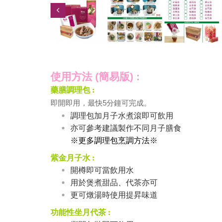
使用方法 (簡易版) :
藥膳調理包 :
即開即用，最快5分鐘可完成。
調理包加月子水煮滾即可飲用
亦可參考建議製作不同月子膳食
※更多調理包烹調方法※
紫金月子水 :
開樽即可當飲用水
用於煲煮甜品、代茶亦可
更可燉湯時使用提昇味道
功能性坐月代茶 :