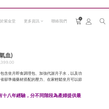
0
於紫金堂
更多資訊
聯絡我們
氣血)
,399.00
已包含坐月即食調理包、加強代謝月子水，以及功
。省卻準備藥材搭配的壓力、在家輕鬆坐月可以節
理已有十八年經驗，分不同階段為產婦提供最